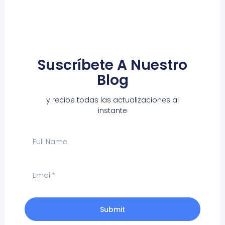
Suscríbete A Nuestro
Blog
y recibe todas las actualizaciones al
instante
F
u
l
l
E
N
m
a
a
m
i
e
Submit
l